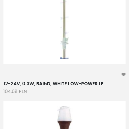
PONTONY, ŁODZIE TYPU RIB
TRAPY HYDRAULICZNE, OSPRZĘT
ANTENY UKF I TV
ŻYROSKOP PRZECIWPRZECHYŁOWY
CZĘŚCI ZAMIENNE PARSUN
UKŁADY STEROWANIA, PRZEKŁADNIE,STEROCIĄGI,
CIĘGNA ,MANETKI, KIEROWNICE, TRYM KLAPY
WĘŻE PALIWOWE, WODNE I HYDRAULICZNE
INLSTALACJE WODNE I PALIWOWE,ZBIORNIKI,
WENTYLACJA, ZAWORY , ZŁĄCZKI, WYLEWKI
12-24V, 0.3W, BA15D, WHITE LOW-POWER LE
ARYTYKÓŁY ELEKTRYCZNE, PRZEWODY, WŁĄCZNIKI,
104.68 PLN
BEZPIECZNIKI, OŚWIETLENIE, PROSTOWNIKI, SYGNAŁY
DŹWIĘKOWE,
AKCESORIA, STERY STRUMIENIOWE, UCHWYTY
POMPY ZĘZOWE, POMPY INSTALACYJNE, PRYSZNICZE,