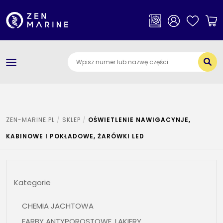
×
Kategorie
O nas
Dostawa i płatności
Jak szukać części
ZEN-MARINE.PL
SKLEP
OŚWIETLENIE NAWIGACYNJE,
Kontakt
KABINOWE I POKŁADOWE, ŻARÓWKI LED
Kategorie
CHEMIA JACHTOWA
FARBY ANTYPOROSTOWE, LAKIERY