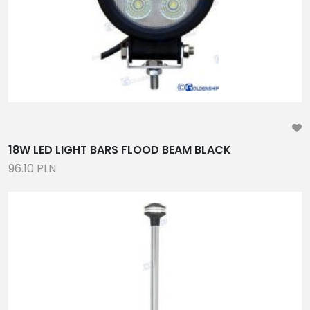
AKUMULATORY
ODSALARKI, OSPRZĘT
CZĘŚCI ZAMIENNE DO SKUTERÓW WODNYCH
ANTENY SYGNAŁOWE
NOWE LONG BLOCKI GM
INWERTERY, ŁADOWARKI, OSPRZĘT, WYŚWIETLACZE
POMPY WC, MACERATORY, GRZAŁKI, ZBIORNIKI
18W LED LIGHT BARS FLOOD BEAM BLACK
WODY , AKCESORIA
96.10 PLN
STERY STRUMIENIOWE, ZESTAWY MONTAŻOWE,
TOALETY MORSKIE, OSPRZĘT, WYMIANA POWIETRZA
KOMPLETNE CIŚNIENIOWE ZESTAWY POMP WODY
2-87
15
34