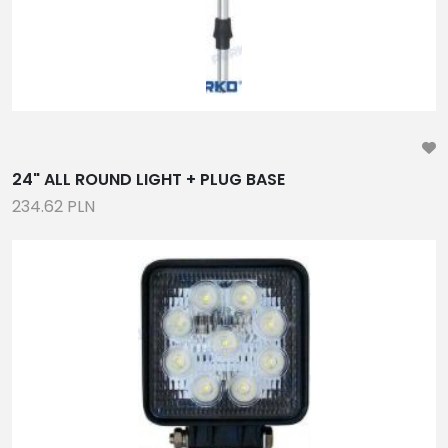
18
2-40
2-81
2-33
OŚWIETLENIE NAWIGACYNJE, KABINOWE I
POKŁADOWE, ŻARÓWKI LED
24" ALL ROUND LIGHT + PLUG BASE
234.62 PLN