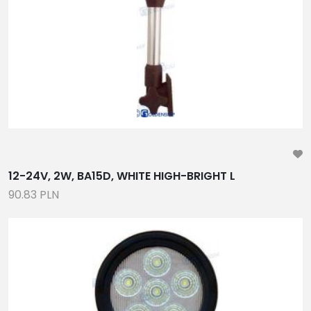
CZĘŚCI ZAMIENNE
WYPOSAŻENIE WARSZTATU, NARZĘDZIA ,
PODNOŚNIKI, TESTERY, DIAGNOSTYKA
GENERATORY, KONDENSATORY, CZĘŚCI SERWISOWE I
EKSPLOATACYJNE
ANODY, MOKRE ŁOŻYSKA WAŁU
RADIA, GŁOŚNIKI, WZMACNIACZE, TV
KOMPASY,WIAROMIERZE, ZEGARY, CZUJNIKI POZIOMU
PALIWA
12-24V, 2W, BA15D, WHITE HIGH-BRIGHT L
AKCESORIA DO PONTONÓW, KONSOLE,
90.83 PLN
ZAWORY,ŁAWKI, TORBY
WINDY KOTWICZNE, KOTWICE, ODBIJACZE, LINY,
ŁAŃCUCHY
ORYGINALNE CZĘŚCI DO SILNIKÓW I PRZEKŁADNI,
TRANSOMY
PANELE SŁONECZNE, BOJLERY, TABLICE ROZDZIELCZE,