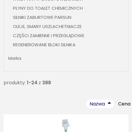
PŁYNY DO TOALET CHEMICZNYCH
SILNIKI ZABURTOWE PARSUN
OLEJE, SMARY USZLACHETNIACZE
CZĘŚCI ZAMIENNE I PRZEGLĄDOWE
REGENEROWANE BLOKI SILNIKA
OSPRZĘT ŻEGLARSKI, BIMINI, WLEWY, KNAGI , FOTELE
Marka
ŁĄCZNOŚĆ , UKF
SILNIKI ELEKTRYCZNE
ŚRUBY NAPĘDOWE
produkty:
1-24
z
388
CZĘŚCI ZAMIENNE DO PRZYCZEP
NARTY WODNE , WAKEBOARDY, OBIEKTY DO
Nazwa
Cena
HOLOWANIA, KAMIZELKI, SUPY
BEZPIECZEŃSTWO, KAMIZELKI, KOŁA RATUNKOWE,
ART. PPOŻ