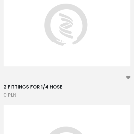
PONTONY, ŁODZIE TYPU RIB
TRAPY HYDRAULICZNE, OSPRZĘT
ANTENY UKF I TV
ŻYROSKOP PRZECIWPRZECHYŁOWY
CZĘŚCI ZAMIENNE PARSUN
UKŁADY STEROWANIA, PRZEKŁADNIE,STEROCIĄGI,
CIĘGNA ,MANETKI, KIEROWNICE, TRYM KLAPY
WĘŻE PALIWOWE, WODNE I HYDRAULICZNE
INLSTALACJE WODNE I PALIWOWE,ZBIORNIKI,
WENTYLACJA, ZAWORY , ZŁĄCZKI, WYLEWKI
2 FITTINGS FOR 1/4 HOSE
ARYTYKÓŁY ELEKTRYCZNE, PRZEWODY, WŁĄCZNIKI,
0 PLN
BEZPIECZNIKI, OŚWIETLENIE, PROSTOWNIKI, SYGNAŁY
DŹWIĘKOWE,
AKCESORIA, STERY STRUMIENIOWE, UCHWYTY
POMPY ZĘZOWE, POMPY INSTALACYJNE, PRYSZNICZE,