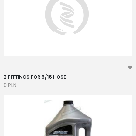
CZĘŚCI ZAMIENNE
WYPOSAŻENIE WARSZTATU, NARZĘDZIA ,
PODNOŚNIKI, TESTERY, DIAGNOSTYKA
GENERATORY, KONDENSATORY, CZĘŚCI SERWISOWE I
EKSPLOATACYJNE
ANODY, MOKRE ŁOŻYSKA WAŁU
RADIA, GŁOŚNIKI, WZMACNIACZE, TV
KOMPASY,WIAROMIERZE, ZEGARY, CZUJNIKI POZIOMU
PALIWA
2 FITTINGS FOR 5/16 HOSE
AKCESORIA DO PONTONÓW, KONSOLE,
0 PLN
ZAWORY,ŁAWKI, TORBY
WINDY KOTWICZNE, KOTWICE, ODBIJACZE, LINY,
ŁAŃCUCHY
ORYGINALNE CZĘŚCI DO SILNIKÓW I
PRZEKŁADNI, TRANSOMY
PANELE SŁONECZNE, BOJLERY, TABLICE ROZDZIELCZE,