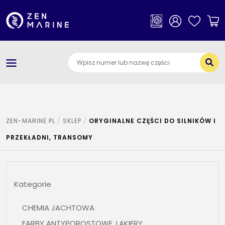
×
Kategorie
O nas
Dostawa i płatności
Jak szukać części
ZEN-MARINE.PL
SKLEP
ORYGINALNE CZĘŚCI DO SILNIKÓW I
Kontakt
PRZEKŁADNI, TRANSOMY
Kategorie
CHEMIA JACHTOWA
FARBY ANTYPOROSTOWE, LAKIERY