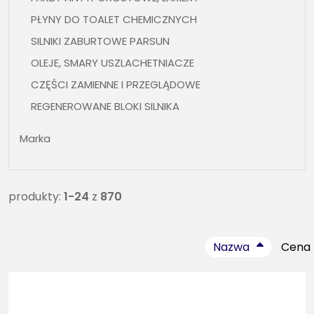
PŁYNY DO TOALET CHEMICZNYCH
SILNIKI ZABURTOWE PARSUN
OLEJE, SMARY USZLACHETNIACZE
CZĘŚCI ZAMIENNE I PRZEGLĄDOWE
REGENEROWANE BLOKI SILNIKA
OSPRZĘT ŻEGLARSKI, BIMINI, WLEWY, KNAGI , FOTELE
Marka
ŁĄCZNOŚĆ , UKF
SILNIKI ELEKTRYCZNE
ŚRUBY NAPĘDOWE
produkty:
1-24
z
870
CZĘŚCI ZAMIENNE DO PRZYCZEP
NARTY WODNE , WAKEBOARDY, OBIEKTY DO
Nazwa
Cena
HOLOWANIA, KAMIZELKI, SUPY
BEZPIECZEŃSTWO, KAMIZELKI, KOŁA RATUNKOWE,
ART. PPOŻ