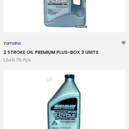
18
2-40
2-81
2-33
OŚWIETLENIE NAWIGACYNJE, KABINOWE I
Yamaha
POKŁADOWE, ŻARÓWKI LED
2 STROKE OIL PREMIUM PLUS-BOX 3 UNITS
1,546.76 PLN