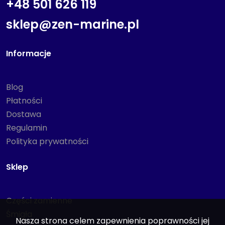
+48 501 626 119
sklep@zen-marine.pl
Informacje
Blog
Płatności
Dostawa
Regulamin
Polityka prywatności
Sklep
Części zamienne
Śmigła
Nasza strona celem zapewnienia poprawności jej