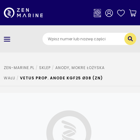
×
Kategorie
O nas
Dostawa i płatności
Jak szukać części
ZEN-MARINE.PL
SKLEP
ANODY, MOKRE ŁOŻYSKA
WAŁU
VETUS PROP. ANODE KGF25 Ø38 (ZN)
Kontakt