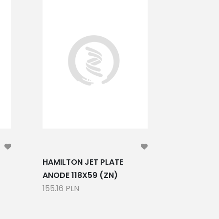
HAMILTON JET PLATE
HAMILTON
ANODE 118X59 (ZN)
ANODE Ø3
155.16 PLN
66.91 PLN