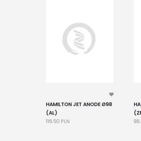
 780GR
HAMILTON JET ANODE Ø98
HA
(AL)
(Z
116.50 PLN
98