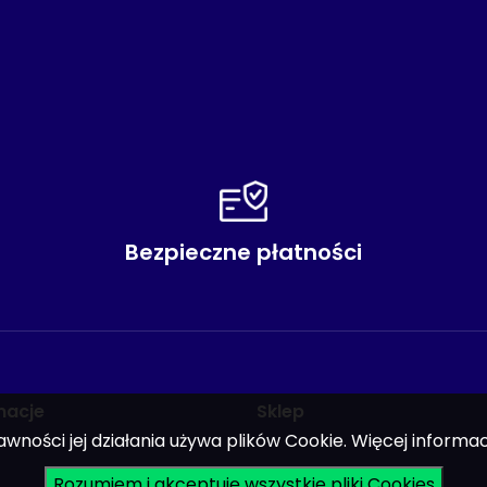
Bezpieczne płatności
macje
Sklep
ości jej działania używa plików Cookie. Więcej informacj
Rozumiem i akceptuję wszystkie pliki Cookies
Części zamienne