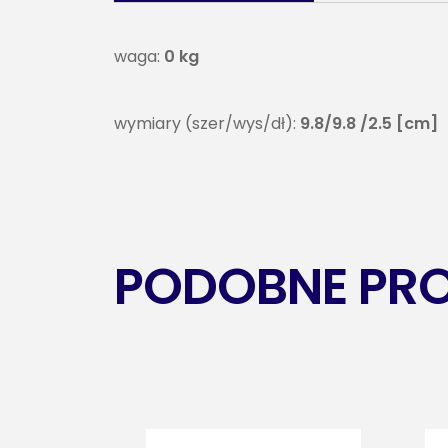
waga:
0 kg
wymiary (szer/wys/dł):
9.8/9.8 /2.5 [cm]
PODOBNE PR