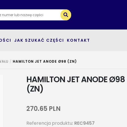
Kategorie
O nas
OŚCI
JAK SZUKAĆ CZĘŚCI
KONTAKT
Dostawa i płatności
WAŁU
HAMILTON JET ANODE Ø98 (ZN)
Jak szukać części
HAMILTON JET ANODE Ø98
(ZN)
Kontakt
270.65 PLN
Referencja produktu:
REC9457