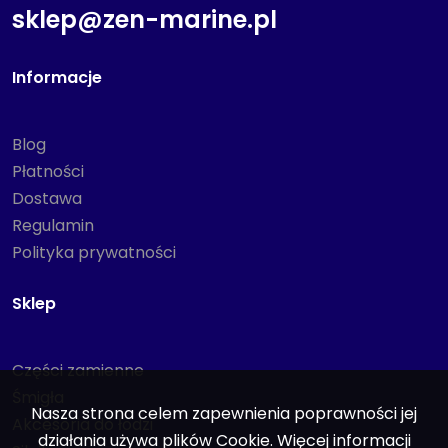
sklep@zen-marine.pl
Informacje
Blog
Płatności
Dostawa
Regulamin
Polityka prywatności
Sklep
Części zamienne
Śmigła
Nasza strona celem zapewnienia poprawności jej
Akcesoria do łodzi
działania używa plików Cookie. Więcej informacji