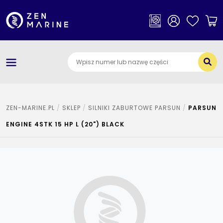
×
Kategorie
O nas
Dostawa i płatności
Jak szukać części
ZEN-MARINE.PL
SKLEP
SILNIKI ZABURTOWE PARSUN
PARSUN
ENGINE 4STK 15 HP L (20") BLACK
Kontakt