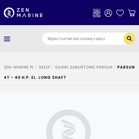
×
Kategorie
O nas
Dostawa i płatności
Jak szukać części
ZEN-MARINE.PL
SKLEP
SILNIKI ZABURTOWE PARSUN
PARSUN
4T - 40 H.P. EL. LONG SHAFT
Kontakt