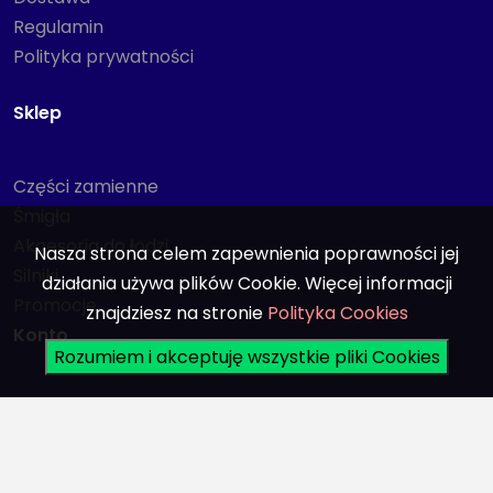
Regulamin
Polityka prywatności
Sklep
Części zamienne
Śmigła
Akcesoria do łodzi
Nasza strona celem zapewnienia poprawności jej
Silniki
działania używa plików Cookie. Więcej informacji
Promocje
znajdziesz na stronie
Polityka Cookies
Konto
Rozumiem i akceptuję wszystkie pliki Cookies
Logowanie
Rejestracja